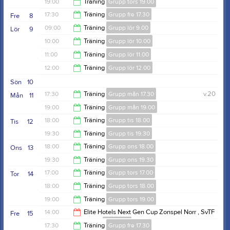
18:00
19:00
Träning
Grupp tors 19.00
19:00
17:30
Träning
Grupp fre 17.30
Fre
8
20:30
09:00
Träning
Grupp lör 9.00
Lör
9
19:00
10:00
Träning
Grupp lör 10.00
10:00
11:00
Träning
Grupp lör 11.00
11:00
12:00
Träning
Grupp lör 12.00
12:00
Sön
10
13:00
17:30
Träning
Grupp mån 17.30
v.20
Mån
11
19:00
Träning
Grupp mån 19.00
19:00
18:00
Träning
Grupp tis 18.00
Tis
12
20:30
19:30
Träning
Grupp tis 19.30
19:30
18:00
Träning
Grupp ons 18.00
Ons
13
21:00
19:30
Träning
Grupp ons 19.30
19:30
17:00
Träning
Grupp tors 17.00
Tor
14
21:00
18:00
Träning
Grupp tors 18.00
18:00
19:00
Träning
Grupp tors 19.00
19:00
14:00
Elite Hotels Next Gen Cup Zonspel Norr , SvTF
Fre
15
Väst 2026
Tävlingar
20:30
17:30
Träning
Grupp fre 17.30