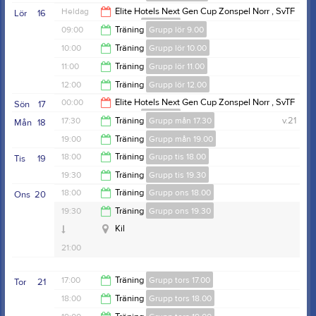
00:00
Heldag
Elite Hotels Next Gen Cup Zonspel Norr , SvTF
Lör
16
Väst 2026
Tävlingar
19:00
09:00
Träning
Grupp lör 9.00
10:00
Träning
Grupp lör 10.00
10:00
11:00
Träning
Grupp lör 11.00
11:00
12:00
Träning
Grupp lör 12.00
12:00
00:00
Elite Hotels Next Gen Cup Zonspel Norr , SvTF
Sön
17
Väst 2026
Tävlingar
13:00
17:30
Träning
Grupp mån 17.30
v.21
Mån
18
16:00
19:00
Träning
Grupp mån 19.00
19:00
18:00
Träning
Grupp tis 18.00
Tis
19
20:30
19:30
Träning
Grupp tis 19.30
19:30
18:00
Träning
Grupp ons 18.00
Ons
20
Kil
21:00
19:30
Träning
Grupp ons 19.30
19:30
Kil
21:00
17:00
Träning
Grupp tors 17.00
Tor
21
18:00
Träning
Grupp tors 18.00
18:00