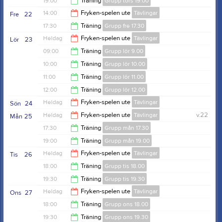
19:00
Träning
Grupp tors 19.00
19:00
14:00
Fryken-spelen ute
Tävlingar
Fre
22
20:30
17:30
Träning
Grupp fre 17.30
00:00
Heldag
Fryken-spelen ute
Tävlingar
Lör
23
19:00
09:00
Träning
Grupp lör 9.00
10:00
Träning
Grupp lör 10.00
10:00
11:00
Träning
Grupp lör 11.00
11:00
12:00
Träning
Grupp lör 12.00
12:00
Heldag
Fryken-spelen ute
Tävlingar
Sön
24
13:00
Heldag
Fryken-spelen ute
Tävlingar
v.22
Mån
25
17:30
Träning
Grupp mån 17.30
19:00
Träning
Grupp mån 19.00
19:00
Heldag
Fryken-spelen ute
Tävlingar
Tis
26
20:30
18:00
Träning
Grupp tis 18.00
19:30
Träning
Grupp tis 19.30
19:30
Heldag
Fryken-spelen ute
Tävlingar
Ons
27
21:00
18:00
Träning
Grupp ons 18.00
19:30
Träning
Grupp ons 19.30