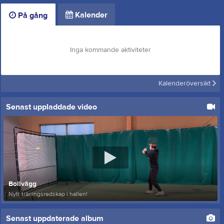
Kalender
På gång
Inga kommande aktiviteter
Kalenderöversikt
Senast uppladdade video
Bollvägg
Nytt träningsredskap i hallen!
Senast uppdaterade album