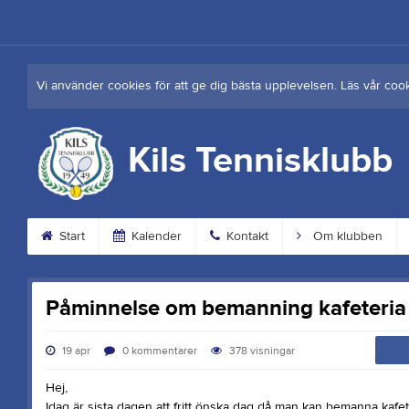
Vi använder cookies för att ge dig bästa upplevelsen. Läs vår coo
Kils Tennisklubb
Start
Kalender
Kontakt
Om klubben
Påminnelse om bemanning kafeteria
19 apr
0
kommentarer
378
visningar
Hej,
Idag är sista dagen att fritt önska dag då man kan bemanna kaf