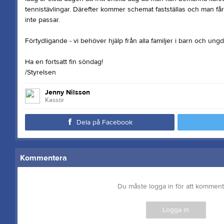
tennistävlingar. Därefter kommer schemat fastställas och man få
inte passar.
Förtydligande - vi behöver hjälp från alla familjer i barn och u
Ha en fortsatt fin söndag!
/Styrelsen
Jenny Nilsson
Kassör
Dela på Facebook
Kommentera
Du måste logga in för att kommen
Logga in