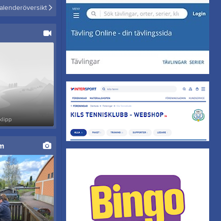
alenderöversikt
klipp
um