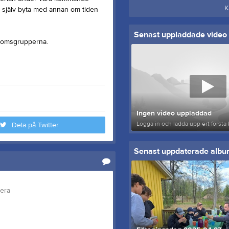
K
r själv byta med annan om tiden
Senast uppladdade video
ngdomsgrupperna.
Ingen video uppladdad
Logga in och ladda upp ert första 
Dela på Twitter
Senast uppdaterade alb
tera