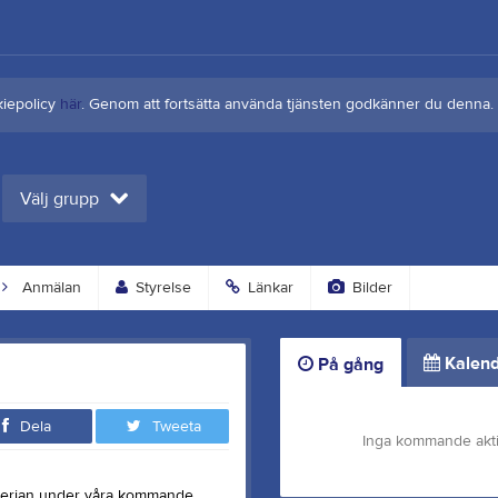
kiepolicy
här
. Genom att fortsätta använda tjänsten godkänner du denna.
Välj grupp
Anmälan
Styrelse
Länkar
Bilder
Kalend
På gång
Dela
Tweeta
Inga kommande akti
eterian under våra kommande