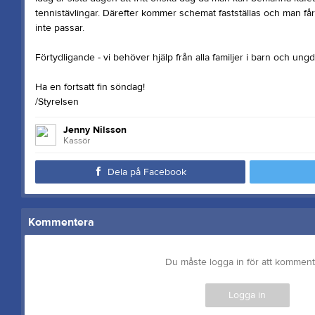
tennistävlingar. Därefter kommer schemat fastställas och man få
inte passar.
Förtydligande - vi behöver hjälp från alla familjer i barn och u
Ha en fortsatt fin söndag!
/Styrelsen
Jenny Nilsson
Kassör
Dela på Facebook
Kommentera
Du måste logga in för att kommen
Logga in