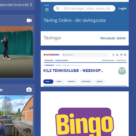
alenderöversikt
um