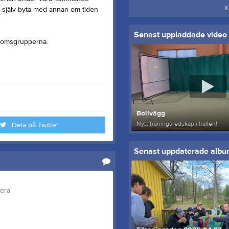
K
r själv byta med annan om tiden
Senast uppladdade video
ngdomsgrupperna.
Bollvägg
Nytt träningsredskap i hallen!
Dela på Twitter
Senast uppdaterade alb
tera