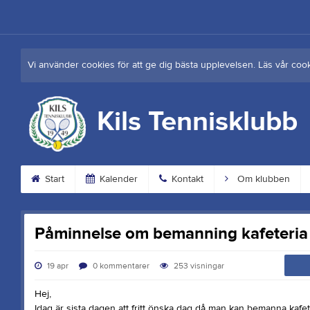
Vi använder cookies för att ge dig bästa upplevelsen. Läs vår coo
Kils Tennisklubb
Start
Kalender
Kontakt
Om klubben
Påminnelse om bemanning kafeteria
19 apr
0
kommentarer
253
visningar
Hej,
Idag är sista dagen att fritt önska dag då man kan bemanna kaf