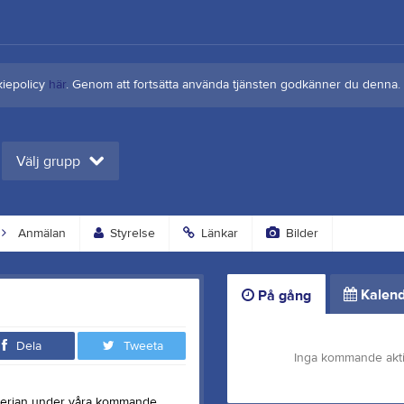
kiepolicy
här
. Genom att fortsätta använda tjänsten godkänner du denna.
Välj grupp
Anmälan
Styrelse
Länkar
Bilder
Kalend
På gång
Dela
Tweeta
Inga kommande akti
eterian under våra kommande