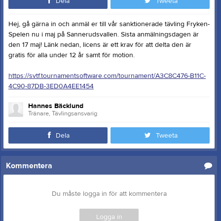
Dela
Tweeta
Hej, gå gärna in och anmäl er till vår sanktionerade tävling Fryken-
Spelen nu i maj på Sannerudsvallen. Sista anmälningsdagen är
den 17 maj! Länk nedan, licens är ett krav för att delta den är
gratis för alla under 12 år samt för motion.
https://svtf.tournamentsoftware.com/tournament/A3C8C476-B11C-
4C90-87DB-3ED0A4EE1454
Hannes Bäcklund
Tränare, Tävlingsansvarig
Dela
Tweeta
Kommentera
Du måste logga in för att kommentera
Logga in