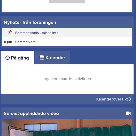
Nyheter från föreningen
Sommartennis - missa inte!
11 jun
Sommarkort
Kalender
På gång
Inga kommande aktiviteter
Kalenderöversikt
Senast uppladdade video