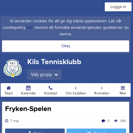
Logga in
Vi använder cookies för att ge dig bästa upplevelsen. Läs vår
cookiepolicy
här
. Genom att fortsätta använda tjänsten godkänner du
denna.
Okej
Kils Tennisklubb
Välj grupp
Start
Kalender
Kontakt
Om klubben
Anmälan
Mer
Fryken-Spelen
7 maj
0
385